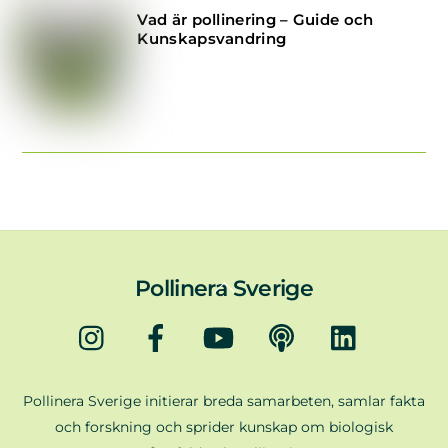
Vad är pollinering – Guide och
Kunskapsvandring
Back
Pollinera Sverige
To
Instagram
Facebook
YouTube
Podd
LinkedIn
Top
Pollinera Sverige initierar breda samarbeten, samlar fakta
och forskning och sprider kunskap om biologisk