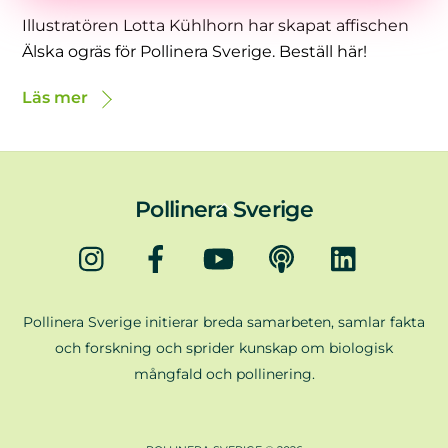
Illustratören Lotta Kühlhorn har skapat affischen
Älska ogräs för Pollinera Sverige. Beställ här!
Läs mer
Back
Pollinera Sverige
To
Instagram
Facebook
YouTube
Podd
LinkedIn
Top
Pollinera Sverige initierar breda samarbeten, samlar fakta
och forskning och sprider kunskap om biologisk
mångfald och pollinering.