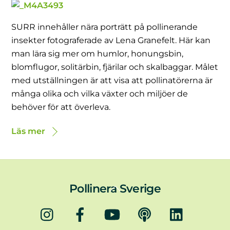
SURR innehåller nära porträtt på pollinerande
insekter fotograferade av Lena Granefelt. Här kan
man lära sig mer om humlor, honungsbin,
blomflugor, solitärbin, fjärilar och skalbaggar. Målet
med utställningen är att visa att pollinatörerna är
många olika och vilka växter och miljöer de
behöver för att överleva.
Läs mer
Back
Pollinera Sverige
To
Instagram
Facebook
YouTube
Podd
LinkedIn
Top