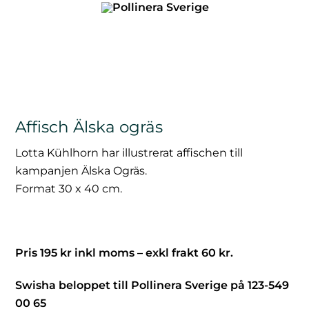
Skip
to
content
Affisch Älska ogräs
Lotta Kühlhorn har illustrerat affischen till
kampanjen Älska Ogräs.
Format 30 x 40 cm.
Pris 195 kr inkl moms – exkl frakt 60 kr.
Swisha beloppet till Pollinera Sverige på 123-549
00 65