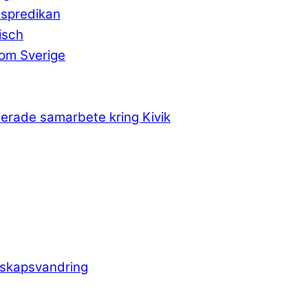
dspredikan
isch
nom Sverige
tierade samarbete kring Kivik
unskapsvandring