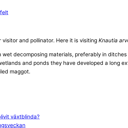
felt
isitor and pollinator. Here it is visiting
Knautia arv
 wet decomposing materials, preferably in ditches 
in wetlands and ponds they have developed a long e
ailed maggot.
blivit växtblinda?
ingsveckan