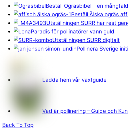
Beställ Ogräsbibel – en mångfal
Beställ Älska ogräs aff
Utställningen SURR har rest ge
Paradis för pollinatörer vann guld
Utställningen SURR digitalt
Pollinera Sverige ini
Ladda hem vår växtguide
Vad är pollinering – Guide och K
Back To Top