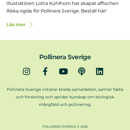
Illustratören Lotta Kühlhorn har skapat affischen
Älska ogräs för Pollinera Sverige. Beställ här!
Läs mer
Back
Pollinera Sverige
To
Instagram
Facebook
YouTube
Podd
LinkedIn
Top
Pollinera Sverige initierar breda samarbeten, samlar fakta
och forskning och sprider kunskap om biologisk
mångfald och pollinering.
POLLINERA SVERIGE ©
2026