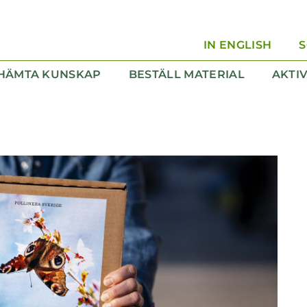
IN ENGLISH
HÄMTA KUNSKAP
BESTÄLL MATERIAL
AKTI
 Kunskapsvandring
Magasinet Paradis för pollinatörer