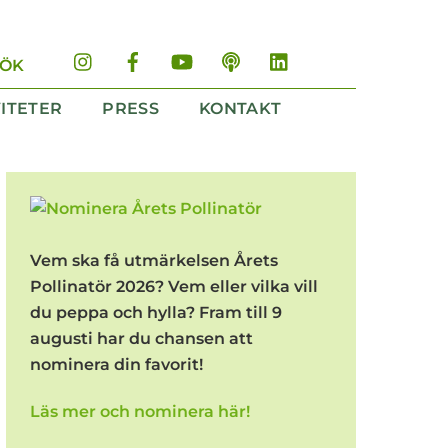
Instagram
Facebook
YouTube
Podd
LinkedIn
SÖK
VITETER
PRESS
KONTAKT
Vem ska få utmärkelsen Årets
Pollinatör 2026? Vem eller vilka vill
du peppa och hylla? Fram till 9
augusti har du chansen att
nominera din favorit!
Läs mer och nominera här!