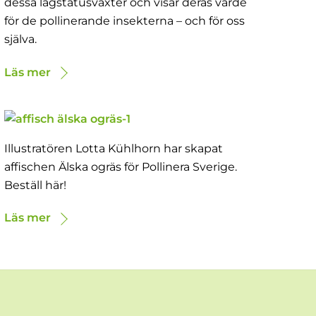
dessa lågstatusväxter och visar deras värde
för de pollinerande insekterna – och för oss
själva.
Läs mer
Illustratören Lotta Kühlhorn har skapat
affischen Älska ogräs för Pollinera Sverige.
Beställ här!
Läs mer