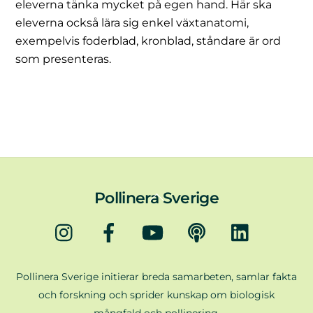
eleverna tänka mycket på egen hand. Här ska
eleverna också lära sig enkel växtanatomi,
exempelvis foderblad, kronblad, ståndare är ord
som presenteras.
Back
Pollinera Sverige
To
Instagram
Facebook
YouTube
Podd
LinkedIn
Top
Pollinera Sverige initierar breda samarbeten, samlar fakta
och forskning och sprider kunskap om biologisk
mångfald och pollinering.