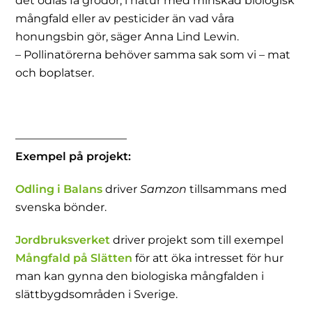
det odlas få grödor, i natur med minskad biologisk
mångfald eller av pesticider än vad våra
honungsbin gör, säger Anna Lind Lewin.
– Pollinatörerna behöver samma sak som vi – mat
och boplatser.
——————————
Exempel på projekt:
Odling i Balans
driver
Samzon
tillsammans med
svenska bönder.
Jordbruksverket
driver projekt som till exempel
Mångfald på Slätten
för att öka intresset för hur
man kan gynna den biologiska mångfalden i
slättbygdsområden i Sverige.