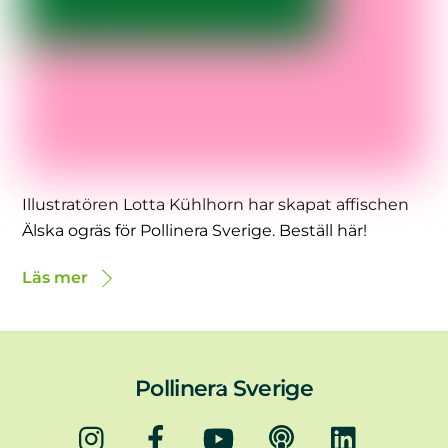
Illustratören Lotta Kühlhorn har skapat affischen
Älska ogräs för Pollinera Sverige. Beställ här!
Läs mer
Back
Pollinera Sverige
To
Instagram
Facebook
YouTube
Podd
LinkedIn
Top