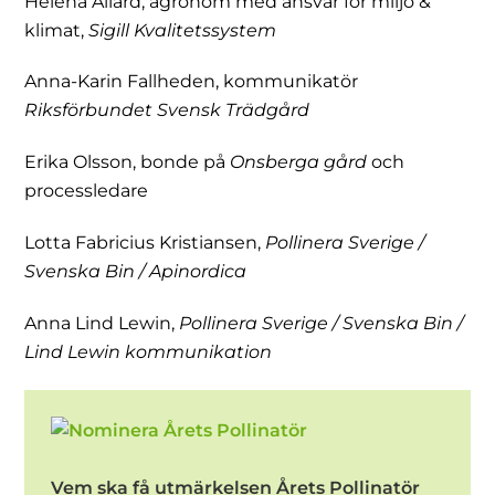
Helena Allard, agronom med ansvar för miljö &
klimat,
Sigill Kvalitetssystem
Anna-Karin Fallheden, kommunikatör
Riksförbundet Svensk Trädgård
Erika Olsson, bonde på
Onsberga gård
och
processledare
Lotta Fabricius Kristiansen,
Pollinera Sverige /
Svenska Bin / Apinordica
Anna Lind Lewin,
Pollinera Sverige / Svenska Bin /
Lind Lewin kommunikation
Vem ska få utmärkelsen Årets Pollinatör