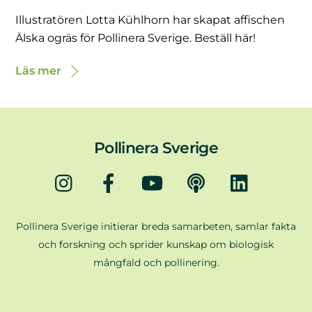
Illustratören Lotta Kühlhorn har skapat affischen
Älska ogräs för Pollinera Sverige. Beställ här!
Läs mer
Back
Pollinera Sverige
To
Instagram
Facebook
YouTube
Podd
LinkedIn
Top
Pollinera Sverige initierar breda samarbeten, samlar fakta
och forskning och sprider kunskap om biologisk
mångfald och pollinering.