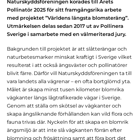
Naturskyddsföreningen korades till Årets
Pollinatör 2025 för sitt framgångsrika arbete
med projektet ”Världens längsta blomsteräng”.
Utmärkelsen delas sedan 2017 ut av Pollinera
Sverige i samarbete med en välmeriterad jury.
Bakgrunden till projektet är att slåtterängar och
naturbetesmarker minskat kraftigt i Sverige vilket
resulterat i att också ängsväxter och pollinatörer
blivit färre. Därför vill Naturskyddsföreningen ta till
vara landets alla vägrenar – en ofta bortglömd yta.
Målet är skapa minst tusen kilometer blomrika
vägkanter längs lågtrafikerade vägar i Sverige.
Genom att ställa om skötsel av vägkanter och
skapa ängsliknande förhållanden kan vild flora och
fauna trivas där. Nyckeln för att skapa en blomrik
ängsmiljö är att inte slå vägkanten förrän efter
blomning och frösättning samt att föra bort det