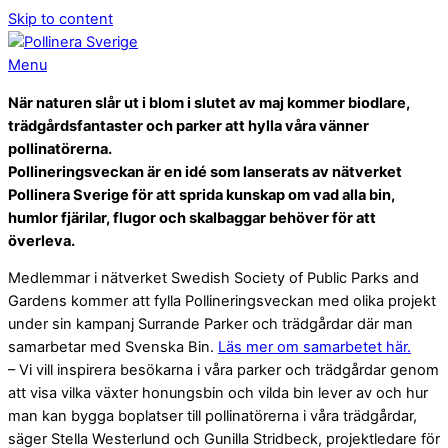
Skip to content
Menu
När naturen slår ut i blom i slutet av maj kommer biodlare,
trädgårdsfantaster och parker att hylla våra vänner
pollinatörerna.
Pollineringsveckan är en idé som lanserats av nätverket
Pollinera Sverige för att sprida kunskap om vad alla bin,
humlor fjärilar, flugor och skalbaggar behöver för att
överleva.
Medlemmar i nätverket Swedish Society of Public Parks and
Gardens kommer att fylla Pollineringsveckan med olika projekt
under sin kampanj Surrande Parker och trädgårdar där man
samarbetar med Svenska Bin.
Läs mer om samarbetet här.
– Vi vill inspirera besökarna i våra parker och trädgårdar genom
att visa vilka växter honungsbin och vilda bin lever av och hur
man kan bygga boplatser till pollinatörerna i våra trädgårdar,
säger Stella Westerlund och Gunilla Stridbeck, projektledare för