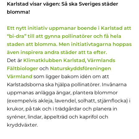
Karlstad visar vägen: Så ska Sveriges städer
blomma!
Ett nytt initiativ uppmanar boende i Karlstad att
“bi-dra” till att gynna pollinatörer och få hela
staden att blomma. Men initiativtagarna hoppas
även inspirera andra städer att ta efter.
Det är
Klimatklubben Karlstad
,
Värmlands
Fältbiologer
och
Naturskyddsföreningen
Värmland
som ligger bakom idén om att
Karlstadsborna ska hjälpa pollinatörer. Invånarna
uppmanas anlägga ängar, plantera blommor
(exempelvis akleja, lavendel, solhatt, stjärnflocka) i
krukor, på tak och i trädgårdar och planera in
syréner, lindar, äppelträd och kaprifol och
kryddväxter.