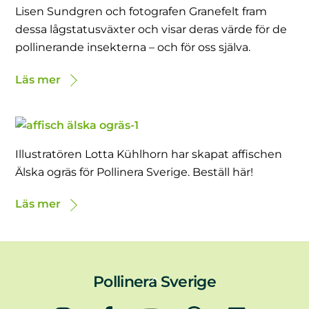
Lisen Sundgren och fotografen Granefelt fram
dessa lågstatusväxter och visar deras värde för de
pollinerande insekterna – och för oss själva.
Läs mer
Illustratören Lotta Kühlhorn har skapat affischen
Älska ogräs för Pollinera Sverige. Beställ här!
Läs mer
Back
Pollinera Sverige
To
Instagram
Facebook
YouTube
Podd
LinkedIn