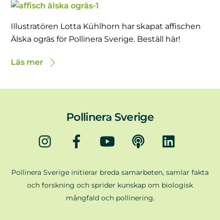
Illustratören Lotta Kühlhorn har skapat affischen
Älska ogräs för Pollinera Sverige. Beställ här!
Läs mer
Back
Pollinera Sverige
To
Instagram
Facebook
YouTube
Podd
LinkedIn
Top
Pollinera Sverige initierar breda samarbeten, samlar fakta
och forskning och sprider kunskap om biologisk
mångfald och pollinering.