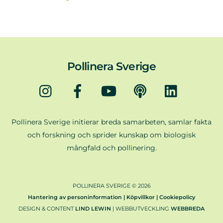
Back
Pollinera Sverige
To
Instagram
Facebook
YouTube
Podd
LinkedIn
Top
Pollinera Sverige initierar breda samarbeten, samlar fakta
och forskning och sprider kunskap om biologisk
mångfald och pollinering.
POLLINERA SVERIGE ©
2026
Hantering av personinformation | Köpvillkor | Cookiepolicy
DESIGN & CONTENT
LIND LEWIN
| WEBBUTVECKLING
WEBBREDA