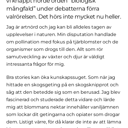
vi knappt hörde orden ”biologisk
mångfald” under debatterna förra
valrörelsen. Det hörs inte mycket nu heller.
Jag är artnörd och jag kan bli alldeles tagen av
upplevelser i naturen. Min disputation handlade
om pollination med fokus på tjärblomster och de
organismer som drogs till den. Allt som rör
samutveckling av växter och djur är väldigt
intressanta frågor för mig.
Bra stories kan öka kunskapssuget. Som när jag
hittade en skogsgeting på en skogsknipprot och
såg att den betedde sig som en berusad. Jag blev
fascinerad och studerade detta vidare och lärde
mig att blommans nektar innehåller vaniljämnen
som lockar dit getingarna och opiater som drogar
dem. Listigt värre, för då klarar de inte av att lämna