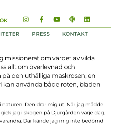
Instagram
Facebook
YouTube
Podd
LinkedIn
SÖK
VITETER
PRESS
KONTAKT
jag missionerat om värdet av vilda
oss allt om överlevnad och
 på den uthålliga maskrosen, en
r vi kan använda både roten, bladen
t i naturen. Den drar mig ut. När jag mådde
 gick jag i skogen på Djurgården varje dag.
 varandra. Där kände jag mig inte bedömd