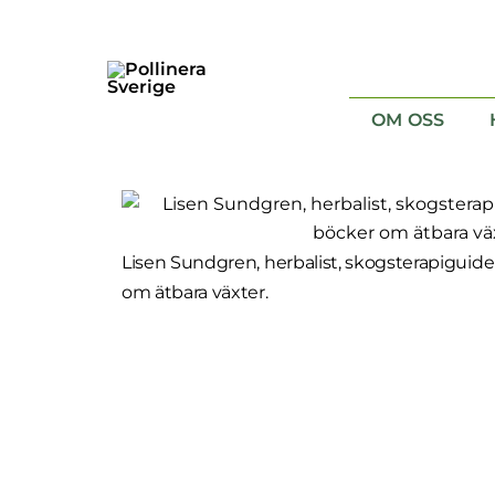
Skip
to
content
OM OSS
Vad är pollinering ?
Lisen Sundgren, herbalist, skogsterapiguide o
om ätbara växter.