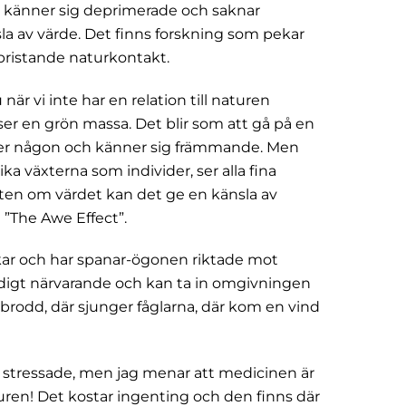
 känner sig deprimerade och saknar
 av värde. Det finns forskning som pekar
 bristande naturkontakt.
när vi inte har en relation till naturen
er en grön massa. Det blir som att gå på en
ner någon och känner sig främmande. Men
ka växterna som individer, ser alla fina
eten om värdet kan det ge en känsla av
 ”The Awe Effect”.
ckar och har spanar-ögonen riktade mot
ändigt närvarande och kan ta in omgivningen
årbrodd, där sjunger fåglarna, där kom en vind
 stressade, men jag menar att medicinen är
uren! Det kostar ingenting och den finns där