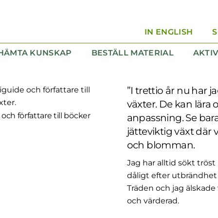
IN ENGLISH
HÄMTA KUNSKAP
BESTÄLL MATERIAL
AKTI
 Kunskapsvandring
Magasinet Paradis för pollinatörer
”I trettio år nu har 
växter. De kan lära 
ch författare till böcker
anpassning. Se bara
jätteviktig växt dä
och blomman.
Jag har alltid sökt trös
dåligt efter utbrändhet
Träden och jag älskade
och värderad.