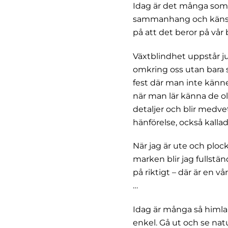
Idag är det många som
sammanhang och känsla
på att det beror på vår
Växtblindhet uppstår ju 
omkring oss utan bara s
fest där man inte kän
när man lär känna de oli
detaljer och blir medv
hänförelse, också kallad
När jag är ute och plo
marken blir jag fullst
på riktigt – där är en v
…
Idag är många så himla
enkel. Gå ut och se nat