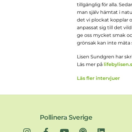
tillgänglig för alla. S
man själv hämtat i natur
det vi plockat kopplar o
anpassat sig till det v
ge oss mycket smak oc
grönsak kan inte mäta sig
Lisen Sundgren har skri
Läs mer på
lifebylisen.
Läs fler intervjuer
Back
Pollinera Sverige
To
Instagram
Facebook
YouTube
Podd
LinkedIn
Top