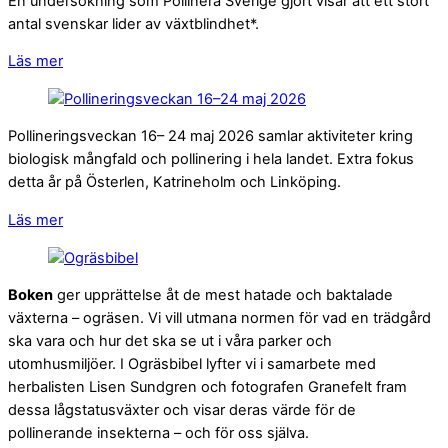
En undersökning som Pollinera Sverige gjort visar att ett stort
antal svenskar lider av växtblindhet*.
Läs mer
Pollineringsveckan 16– 24 maj 2026 samlar aktiviteter kring
biologisk mångfald och pollinering i hela landet. Extra fokus
detta år på Österlen, Katrineholm och Linköping.
Läs mer
Boken
ger upprättelse åt de mest hatade och baktalade
växterna – ogräsen. Vi vill utmana normen för vad en trädgård
ska vara och hur det ska se ut i våra parker och
utomhusmiljöer. I Ogräsbibel lyfter vi i samarbete med
herbalisten Lisen Sundgren och fotografen Granefelt fram
dessa lågstatusväxter och visar deras värde för de
pollinerande insekterna – och för oss själva.