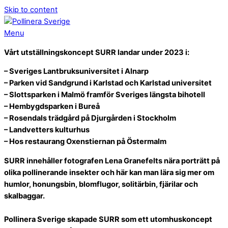
Skip to content
Menu
Vårt utställningskoncept
SURR landar under 2023 i:
– Sveriges Lantbruksuniversitet i Alnarp
– Parken vid Sandgrund i Karlstad och Karlstad universitet
– Slottsparken i Malmö framför Sveriges längsta bihotell
– Hembygdsparken i Bureå
– Rosendals trädgård på Djurgården i Stockholm
– Landvetters kulturhus
– H
os restaurang Oxenstiernan på Östermalm
SURR innehåller fotografen
Lena Granefelt
s nära porträtt på
olika pollinerande insekter och här kan man lära sig mer om
humlor, honungsbin, blomflugor, solitärbin, fjärilar och
skalbaggar.
Pollinera Sverige skapade SURR som ett utomhuskoncept