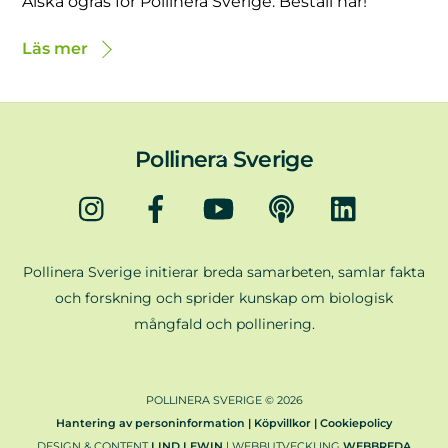
Älska ogräs för Pollinera Sverige. Beställ här!
Läs mer
Back
Pollinera Sverige
To
Instagram
Facebook
YouTube
Podd
LinkedIn
Top
Pollinera Sverige initierar breda samarbeten, samlar fakta
och forskning och sprider kunskap om biologisk
mångfald och pollinering.
POLLINERA SVERIGE ©
2026
Hantering av personinformation | Köpvillkor | Cookiepolicy
DESIGN & CONTENT
LIND LEWIN
| WEBBUTVECKLING
WEBBREDA